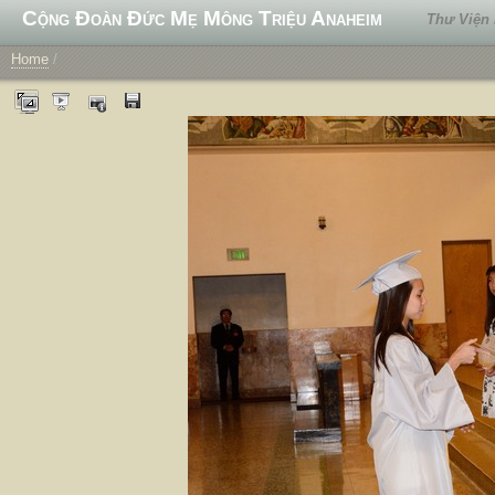
Cộng Đoàn Đức Mẹ Mông Triệu Anaheim
Thư Viện
Home
/