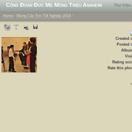
Cộng Đoàn Đức Mẹ Mông Triệu Anaheim
Thư Viện
Home
/
Mừng Các Em Tốt Nghiệp 2014
/
Created 
Posted 
Albu
Visi
Rating sco
Rate this pho