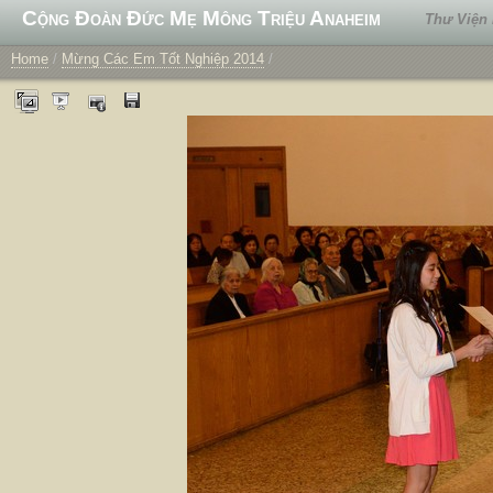
Cộng Đoàn Đức Mẹ Mông Triệu Anaheim
Thư Viện
Home
/
Mừng Các Em Tốt Nghiệp 2014
/