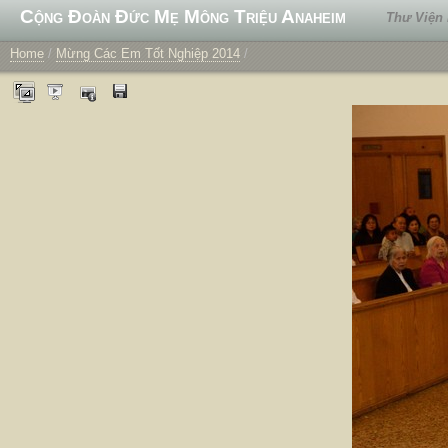
Cộng Đoàn Đức Mẹ Mông Triệu Anaheim
Thư Viện
Home
/
Mừng Các Em Tốt Nghiệp 2014
/