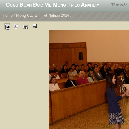
Cộng Đoàn Đức Mẹ Mông Triệu Anaheim
Thư Viện
Home
/
Mừng Các Em Tốt Nghiệp 2014
/