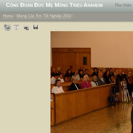
Cộng Đoàn Đức Mẹ Mông Triệu Anaheim
Thư Viện
Home
/
Mừng Các Em Tốt Nghiệp 2014
/