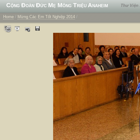
Cộng Đoàn Đức Mẹ Mông Triệu Anaheim
Thư Viện
Home
/
Mừng Các Em Tốt Nghiệp 2014
/