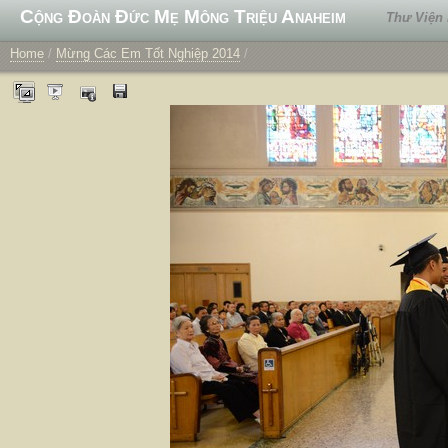
Cộng Đoàn Đức Mẹ Mông Triệu Anaheim
Thư Viện
Home
/
Mừng Các Em Tốt Nghiệp 2014
/