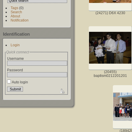
Tags
(0)
Search
(24271) D6X 4230
About
Notification
Identification
Login
Quick connect
Username
Password
(20455)
baptism0212201201
Auto login
(18942