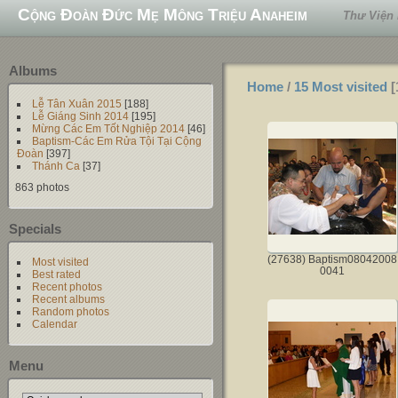
Cộng Đoàn Đức Mẹ Mông Triệu Anaheim
Thư Viện
Albums
Home
/
15 Most visited
[
Lễ Tân Xuân 2015
[188]
Lễ Giáng Sinh 2014
[195]
Mừng Các Em Tốt Nghiệp 2014
[46]
Baptism-Các Em Rửa Tội Tại Cộng
Đoàn
[397]
Thánh Ca
[37]
863 photos
Specials
(27638) Baptism08042008
Most visited
0041
Best rated
Recent photos
Recent albums
Random photos
Calendar
Menu