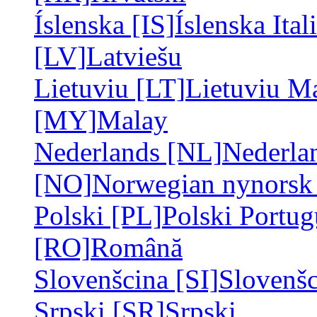
Íslenska [IS]
Íslenska
Ital
[LV]
Latviešu
Lietuviu [LT]
Lietuviu
Ma
[MY]
Malay
Nederlands [NL]
Nederla
[NO]
Norwegian nynors
Polski [PL]
Polski
Portug
[RO]
Română
Slovenšcina [SI]
Slovenš
Srpski [SR]
Srpski