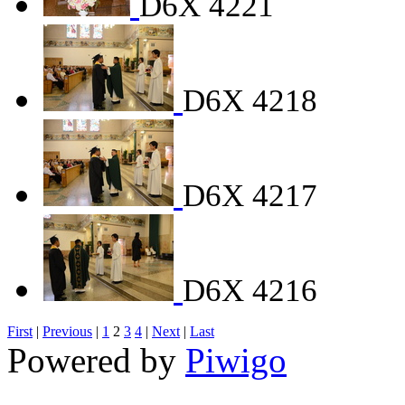
D6X 4221
D6X 4218
D6X 4217
D6X 4216
First
|
Previous
|
1
2
3
4
|
Next
|
Last
Powered by
Piwigo