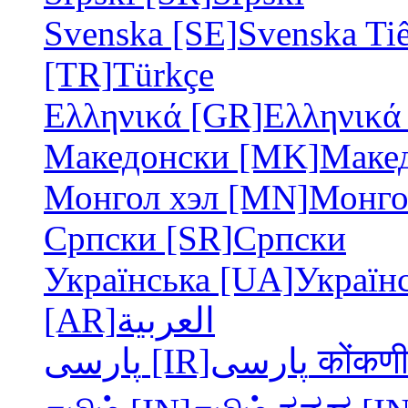
Svenska [SE]
Svenska
Ti
[TR]
Türkçe
Ελληνικά [GR]
Ελληνικ
Македонски [MK]
Маке
Монгол хэл [MN]
Монго
Српски [SR]
Српски
Українська [UA]
Україн
[AR]
العربية
پارسی [IR]
پارسی
कोंकणी