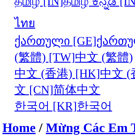
தமிழ் [IN]
தமிழ்
ಕನ್ನಡ [I
ไทย
ქართული [GE]
ქართ
(繁體) [TW]
中文 (繁體)
中文 (香港) [HK]
中文 (
文 [CN]
简体中文
한국어 [KR]
한국어
Home
/
Mừng Các Em T